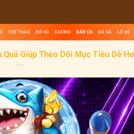
Ủ
THỂ THAO
NỔ HŨ
CASINO
BẮN CÁ
ĐÁ GÀ
LÔ ĐỀ
 Quả Giúp Theo Dõi Mục Tiêu Dễ H