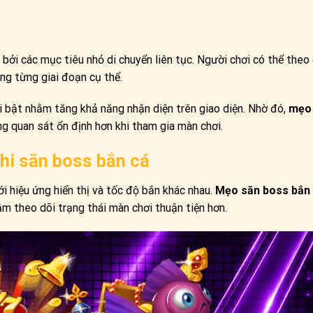
t bởi các mục tiêu nhỏ di chuyển liên tục. Người chơi có thể theo
ong từng giai đoạn cụ thể.
 bật nhằm tăng khả năng nhận diện trên giao diện. Nhờ đó,
mẹo
ng quan sát ổn định hơn khi tham gia màn chơi.
hi săn boss bắn cá
ới hiệu ứng hiển thị và tốc độ bắn khác nhau.
Mẹo săn boss bắn 
m theo dõi trạng thái màn chơi thuận tiện hơn.