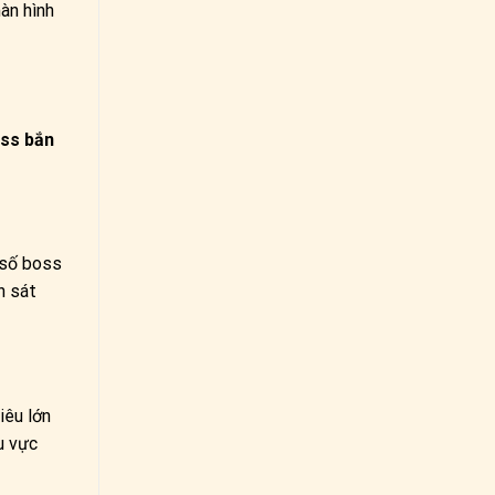
Tiết
àn hình
Kiệm
ss bắn
 số boss
n sát
iêu lớn
u vực