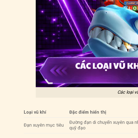
Các loại v
Loại vũ khí
Đặc điểm hiển thị
Đường đạn di chuyển xuyên qua n
Đạn xuyên mục tiêu
quỹ đạo