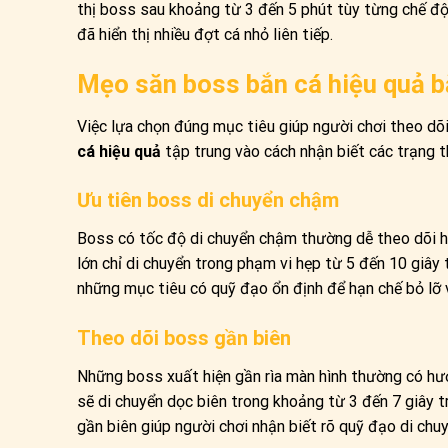
thị boss sau khoảng từ 3 đến 5 phút tùy từng chế độ
đã hiển thị nhiều đợt cá nhỏ liên tiếp.
Mẹo săn boss bắn cá hiệu quả 
Việc lựa chọn đúng mục tiêu giúp người chơi theo dõi
cá hiệu quả
tập trung vào cách nhận biết các trạng thá
Ưu tiên boss di chuyển chậm
Boss có tốc độ di chuyển chậm thường dễ theo dõi hơ
lớn chỉ di chuyển trong phạm vi hẹp từ 5 đến 10 giây 
những mục tiêu có quỹ đạo ổn định để hạn chế bỏ lỡ vị 
Theo dõi boss gần biên
Những boss xuất hiện gần rìa màn hình thường có hướ
sẽ di chuyển dọc biên trong khoảng từ 3 đến 7 giây t
gần biên giúp người chơi nhận biết rõ quỹ đạo di chuy