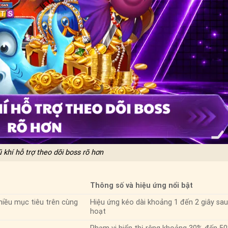
ũ khí hỗ trợ theo dõi boss rõ hơn
Thông số và hiệu ứng nổi bật
hiều mục tiêu trên cùng
Hiệu ứng kéo dài khoảng 1 đến 2 giây sau 
hoạt