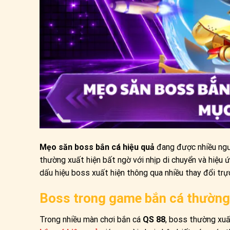
Mẹo săn boss bắn cá hiệu quả
đang được nhiều ngư
thường xuất hiện bất ngờ với nhịp di chuyển và hiệu 
dấu hiệu boss xuất hiện thông qua nhiều thay đổi trực
Boss trong game bắn cá thường 
Trong nhiều màn chơi bắn cá
QS 88
, boss thường xuất