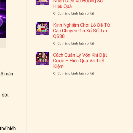
Nhận Diện Xu Hướng Số
Bắc
Xác
Hiệu Quả
Hấp
Cùng
ở
Chức năng bình luận bị tắt
Dẫn
QS88
Cầu
–
Kép
Chốt
Kinh Nghiệm Chơi Lô Đề Từ
QS88
Số
Các Chuyên Gia Xổ Số Tại
Đẹp
1
QS88
–
Ăn
ở
Chức năng bình luận bị tắt
Cách
99.5
Kinh
Nhận
Chỉ
Nghiệm
Diện
Có
Cách Quản Lý Vốn Khi Đặt
Chơi
Xu
Tại
Cược – Hiệu Quả Và Tiết
Lô
Hướng
QS88
Kiệm
Đề
Số
 số màn
ở
Chức năng bình luận bị tắt
Từ
Hiệu
Cách
Các
Quả
Quản
Chuyên
Lý
Gia
Vốn
Xổ
 dõi.
Khi
Số
Đặt
Tại
Cược
QS88
–
Hiệu
Quả
thể hiển
Và