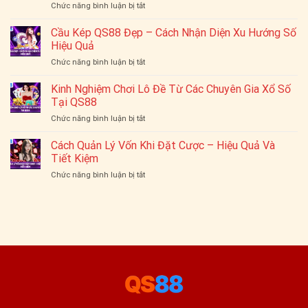
ở
Chức năng bình luận bị tắt
Anh
Rút
Lô
–
Tiền
Đề
Cầu Kép QS88 Đẹp – Cách Nhận Diện Xu Hướng Số
Hướng
Siêu
Miền
Dẫn
Hiệu Quả
Tốc
Bắc
Chuẩn
ở
Chức năng bình luận bị tắt
Hấp
Xác
Cầu
Dẫn
Cùng
Kép
Kinh Nghiệm Chơi Lô Đề Từ Các Chuyên Gia Xổ Số
–
QS88
QS88
Chốt
Tại QS88
Đẹp
Số
ở
Chức năng bình luận bị tắt
–
1
Kinh
Cách
Ăn
Nghiệm
Cách Quản Lý Vốn Khi Đặt Cược – Hiệu Quả Và
Nhận
99.5
Chơi
Diện
Tiết Kiệm
Chỉ
Lô
Xu
Có
ở
Chức năng bình luận bị tắt
Đề
Hướng
Tại
Cách
Từ
Số
QS88
Quản
Các
Hiệu
Lý
Chuyên
Quả
Vốn
Gia
Khi
Xổ
Đặt
Số
Cược
Tại
–
QS88
Hiệu
Quả
Và