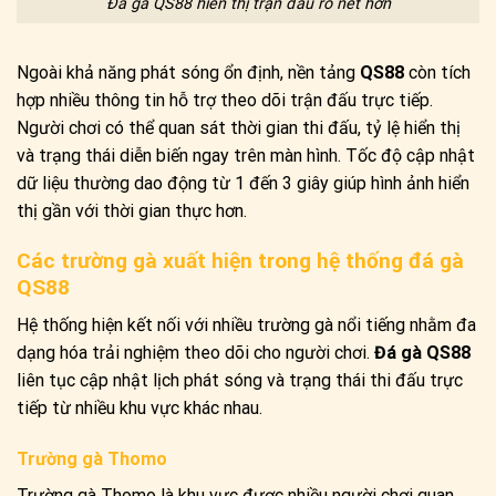
Đá gà QS88 hiển thị trận đấu rõ nét hơn
Ngoài khả năng phát sóng ổn định, nền tảng
QS88
còn tích
hợp nhiều thông tin hỗ trợ theo dõi trận đấu trực tiếp.
Người chơi có thể quan sát thời gian thi đấu, tỷ lệ hiển thị
và trạng thái diễn biến ngay trên màn hình. Tốc độ cập nhật
dữ liệu thường dao động từ 1 đến 3 giây giúp hình ảnh hiển
thị gần với thời gian thực hơn.
Các trường gà xuất hiện trong hệ thống đá gà
QS88
Hệ thống hiện kết nối với nhiều trường gà nổi tiếng nhằm đa
dạng hóa trải nghiệm theo dõi cho người chơi.
Đá gà QS88
liên tục cập nhật lịch phát sóng và trạng thái thi đấu trực
tiếp từ nhiều khu vực khác nhau.
Trường gà Thomo
Trường gà Thomo là khu vực được nhiều người chơi quan