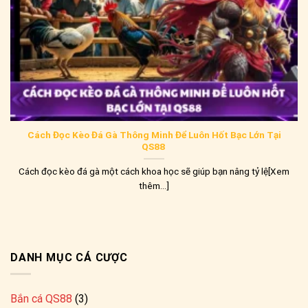
Cách Đọc Kèo Đá Gà Thông Minh Để Luôn Hốt Bạc Lớn Tại
QS88
Cách đọc kèo đá gà một cách khoa học sẽ giúp bạn nâng tỷ lệ[Xem
thêm...]
DANH MỤC CÁ CƯỢC
Bắn cá QS88
(3)