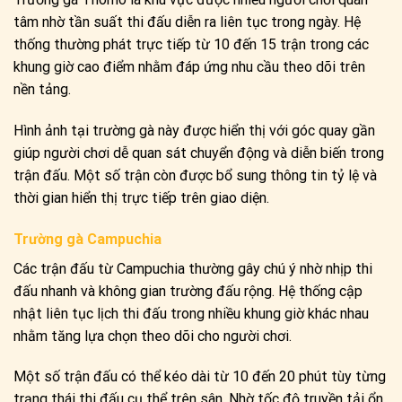
tâm nhờ tần suất thi đấu diễn ra liên tục trong ngày. Hệ
thống thường phát trực tiếp từ 10 đến 15 trận trong các
khung giờ cao điểm nhằm đáp ứng nhu cầu theo dõi trên
nền tảng.
Hình ảnh tại trường gà này được hiển thị với góc quay gần
giúp người chơi dễ quan sát chuyển động và diễn biến trong
trận đấu. Một số trận còn được bổ sung thông tin tỷ lệ và
thời gian hiển thị trực tiếp trên giao diện.
Trường gà Campuchia
Các trận đấu từ Campuchia thường gây chú ý nhờ nhịp thi
đấu nhanh và không gian trường đấu rộng. Hệ thống cập
nhật liên tục lịch thi đấu trong nhiều khung giờ khác nhau
nhằm tăng lựa chọn theo dõi cho người chơi.
Một số trận đấu có thể kéo dài từ 10 đến 20 phút tùy từng
trạng thái thi đấu cụ thể trên sân. Nhờ tốc độ truyền tải ổn