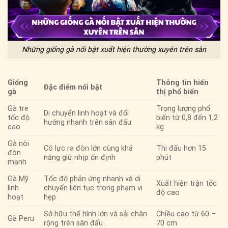
Những giống gà nổi bật xuất hiện thường xuyên trên sân
Giống
Thông tin hiển
Đặc điểm nổi bật
gà
thị phổ biến
Gà tre
Trọng lượng phổ
Di chuyển linh hoạt và đổi
tốc độ
biến từ 0,8 đến 1,2
hướng nhanh trên sân đấu
cao
kg
Gà nòi
Có lực ra đòn lớn cùng khả
Thi đấu hơn 15
đòn
năng giữ nhịp ổn định
phút
mạnh
Gà Mỹ
Tốc độ phản ứng nhanh và di
Xuất hiện trận tốc
linh
chuyển liên tục trong phạm vi
độ cao
hoạt
hẹp
Sở hữu thể hình lớn và sải chân
Chiều cao từ 60 –
Gà Peru
rộng trên sân đấu
70 cm