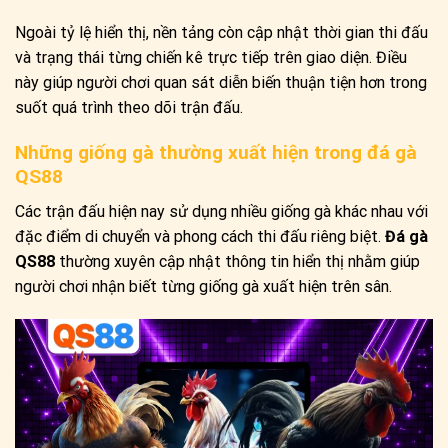
Ngoài tỷ lệ hiển thị, nền tảng còn cập nhật thời gian thi đấu
và trạng thái từng chiến kê trực tiếp trên giao diện. Điều
này giúp người chơi quan sát diễn biến thuận tiện hơn trong
suốt quá trình theo dõi trận đấu.
Những giống gà thường xuất hiện trong đá gà
QS88
Các trận đấu hiện nay sử dụng nhiều giống gà khác nhau với
đặc điểm di chuyển và phong cách thi đấu riêng biệt.
Đá gà
QS88
thường xuyên cập nhật thông tin hiển thị nhằm giúp
người chơi nhận biết từng giống gà xuất hiện trên sân.