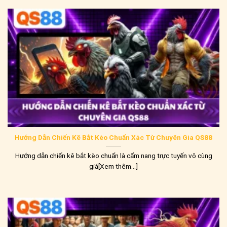
Hướng Dẫn Chiến Kê Bắt Kèo Chuẩn Xác Từ Chuyên Gia QS88
Hướng dẫn chiến kê bắt kèo chuẩn là cẩm nang trực tuyến vô cùng
giá[Xem thêm...]