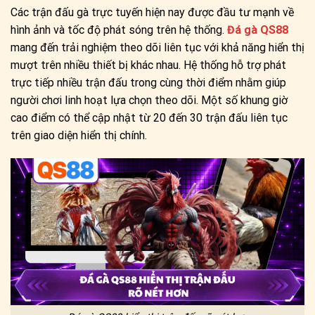
Các trận đấu gà trực tuyến hiện nay được đầu tư mạnh về
hình ảnh và tốc độ phát sóng trên hệ thống.
Đá gà QS88
mang đến trải nghiệm theo dõi liên tục với khả năng hiển thị
mượt trên nhiều thiết bị khác nhau. Hệ thống hỗ trợ phát
trực tiếp nhiều trận đấu trong cùng thời điểm nhằm giúp
người chơi linh hoạt lựa chọn theo dõi. Một số khung giờ
cao điểm có thể cập nhật từ 20 đến 30 trận đấu liên tục
trên giao diện hiển thị chính.