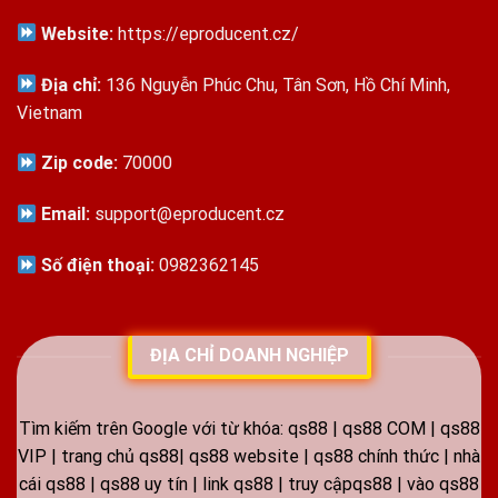
Website:
https://eproducent.cz/
Địa chỉ:
136 Nguyễn Phúc Chu, Tân Sơn, Hồ Chí Minh,
Vietnam
Zip code:
70000
Email:
support@eproducent.cz
Số điện thoại:
0982362145
ĐỊA CHỈ DOANH NGHIỆP
Tìm kiếm trên Google với từ khóa: qs88 | qs88 COM | qs88
VIP | trang chủ qs88| qs88 website | qs88 chính thức | nhà
cái qs88 | qs88 uy tín | link qs88 | truy cậpqs88 | vào qs88