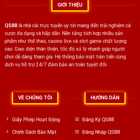
GIỚI THIỆU
QS88
là nhà cái trực tuyến uy tín mang đến trải nghiệm cá
cược đa dạng và hấp dẫn. Nền tảng tích hợp nhiều sản
phẩm như thể thao, casino live và slot game chất lượng
cao. Giao diện thân thiện, tốc độ xử lý nhanh giúp người
chơi dễ dàng tham gia. Hệ thống bảo mật tiên tiến cùng
dịch vụ hỗ trợ 24/7 đảm bảo an toàn tuyệt đối.
VỀ CHÚNG TÔI
HƯỚNG DẪN
Giấy Phép Hoạt Động
Đăng Ký QS88
Chính Sách Bảo Mật
Đăng Nhập QS88