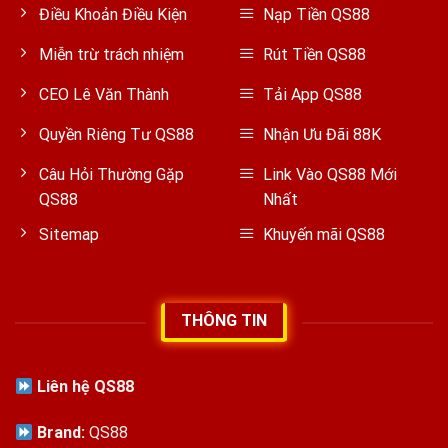
Điều Khoản Điều Kiện
Nạp Tiền QS88
Miễn trừ trách nhiệm
Rút Tiền QS88
CEO Lê Văn Thành
Tải App QS88
Quyền Riêng Tư QS88
Nhận Ưu Đãi 88K
Câu Hỏi Thường Gặp
Link Vào QS88 Mới
QS88
Nhất
Sitemap
Khuyến mãi QS88
THÔNG TIN
Liên hệ QS88
Brand:
QS88