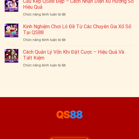
Cầu Kép QS88 Đẹp – Cách Nhận Diện Xu Hướng Số
Hướng
Siêu
Miền
Dẫn
Hiệu Quả
Tốc
Bắc
Chuẩn
ở
Chức năng bình luận bị tắt
Hấp
Xác
Cầu
Dẫn
Cùng
Kép
Kinh Nghiệm Chơi Lô Đề Từ Các Chuyên Gia Xổ Số
–
QS88
QS88
Chốt
Tại QS88
Đẹp
Số
ở
Chức năng bình luận bị tắt
–
1
Kinh
Cách
Ăn
Nghiệm
Cách Quản Lý Vốn Khi Đặt Cược – Hiệu Quả Và
Nhận
99.5
Chơi
Diện
Tiết Kiệm
Chỉ
Lô
Xu
Có
ở
Chức năng bình luận bị tắt
Đề
Hướng
Tại
Cách
Từ
Số
QS88
Quản
Các
Hiệu
Lý
Chuyên
Quả
Vốn
Gia
Khi
Xổ
Đặt
Số
Cược
Tại
–
QS88
Hiệu
Quả
Và
Tiết
Kiệm