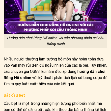
Hướng dẫn chơi Rồng Hổ online với các phương pháp soi cầu
thông minh
Nhiều người thường lầm tưởng bộ môn này hoàn toàn dựa
vào vận may rủi đen đỏ ngẫu nhiên của các lá bài. Tuy nhiên,
các chuyên gia QS88 lâu năm đều áp dụng
hướng dẫn chơi
Rồng Hổ online
với kỹ thuật phân tích lịch sử bảng cược để
tìm ra quy luật xuất hiện của các kết quả.
Bắt cầu bệt
Cầu bệt là một trong những hiện tượng phổ biến nhất mà
bạn có thể dễ dàng bắt gặp khi theo dõi bảng thống kê lịch